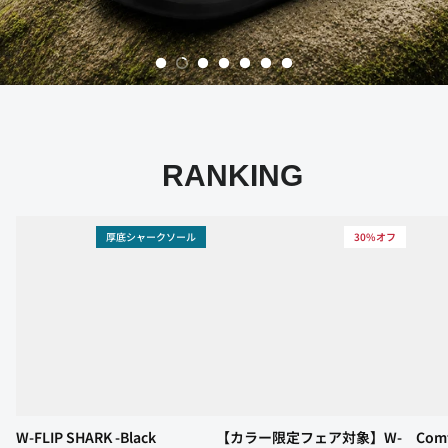
ULTRASOFT
W-BUCKLE2
Z-STRAP
すべてのリカバリーサンダル
30%オフ
2WAY
RANKING
厚底シャークソール
30%オフ
象】W-CLOUD
Comfy Sabot -Black
【カラー
Black
BUCKLE2
トム
Black
¥8,140
ール
¥8,316
26 レビュー
W-FLIP SHARK -Black
【カラー限定フェア対象】W-
Comf