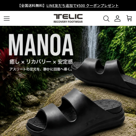
コ
【全国送料無料】
LINE友だち追加で¥500 クーポンプレゼント
ン
テ
ン
トング
シューズ
W-FLIP SHARK
About Us
ツ
へ
スライド
サボ
W-CLOUD
ニュース
ス
キ
バックル
ブーツ
W-BUCKLE2
メディア掲載
ッ
プ
スポーツサンダル
FLIPFLOP
TELIC × 中村克
唯一無二の厚底シャークソール
サボ
ALLROADS-S4
TELICアスリート
W-FLIP SHARK
ALLROADS-KONA
TEAM SUPPORT SURVICE
ANKLE STRAP
FLIPFLOP
すべてのリカバリーシューズ
Comfy Sabot