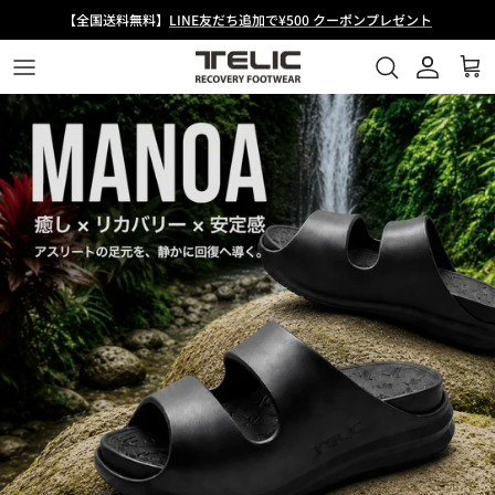
コ
【全国送料無料】
LINE友だち追加で¥500 クーポンプレゼント
ン
テ
ン
トング
シューズ
W-FLIP SHARK
About Us
ツ
へ
スライド
サボ
W-CLOUD
ニュース
ス
キ
バックル
ブーツ
W-BUCKLE2
メディア掲載
ッ
プ
スポーツサンダル
FLIPFLOP
TELIC × 中村克
唯一無二の厚底シャークソール
サボ
ALLROADS-S4
TELICアスリート
W-FLIP SHARK
ALLROADS-KONA
TEAM SUPPORT SURVICE
ANKLE STRAP
FLIPFLOP
すべてのリカバリーシューズ
Comfy Sabot