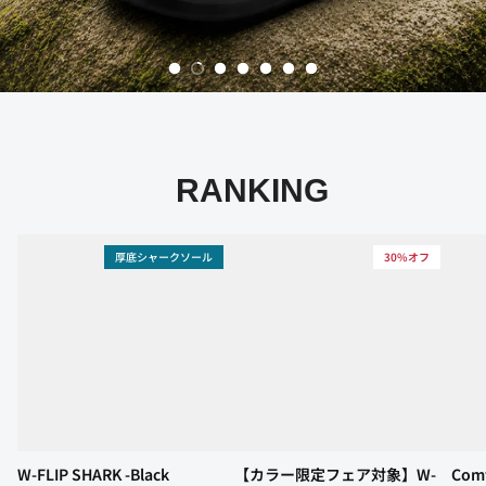
ULTRASOFT
W-BUCKLE2
Z-STRAP
すべてのリカバリーサンダル
30%オフ
2WAY
RANKING
厚底シャークソール
30%オフ
象】W-CLOUD
Comfy Sabot -Black
【カラー
Black
BUCKLE2
トム
Black
¥8,140
ール
¥8,316
26 レビュー
W-FLIP SHARK -Black
【カラー限定フェア対象】W-
Comf